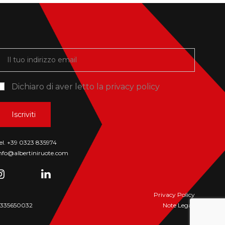
Dichiaro di aver letto la
privacy policy
el. +39 0323 835974
nfo@albertiniruote.com
Privacy Policy
00335650032
Note Legali