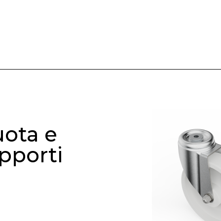
ota e
pporti