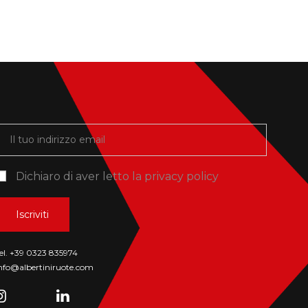
Dichiaro di aver letto la
privacy policy
el. +39 0323 835974
nfo@albertiniruote.com