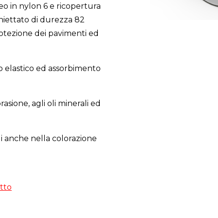
o in nylon 6 e ricopertura
iniettato di durezza 82
otezione dei pavimenti ed
elastico ed assorbimento
rasione, agli oli minerali ed
li anche nella colorazione
tto