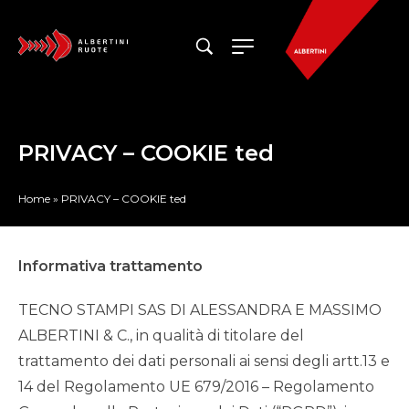
PRIVACY – COOKIE ted
Home
»
PRIVACY – COOKIE ted
Informativa trattamento
TECNO STAMPI SAS DI ALESSANDRA E MASSIMO
ALBERTINI & C., in qualità di titolare del
trattamento dei dati personali ai sensi degli artt.13 e
14 del Regolamento UE 679/2016 – Regolamento