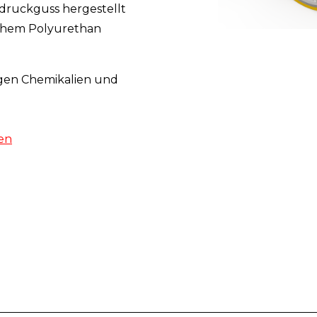
druckguss hergestellt
chem Polyurethan
egen Chemikalien und
en