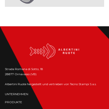
Strada Romana di Sotto, 18
28877 Ornavasso (VB)
Albertini Ruote hergestellt und vertrieben von Tecno Stampi S.a.s.
UNTERNEHMEN
PRODUKTE